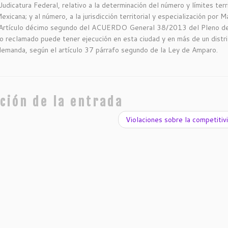
catura Federal, relativo a la determinación del número y límites terri
exicana; y al número, a la jurisdicción territorial y especialización por M
to; Artículo décimo segundo del ACUERDO General 38/2013 del Pleno d
to reclamado puede tener ejecución en esta ciudad y en más de un distri
demanda, según el artículo 37 párrafo segundo de la Ley de Amparo.
ción de la entrada
Violaciones sobre la competiti