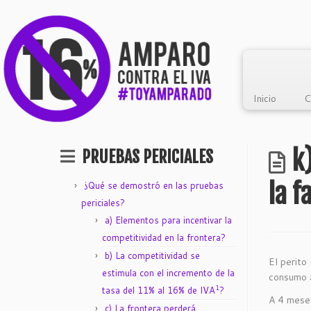
Inicio
C
k
PRUEBAS PERICIALES
la f
¿Qué se demostró en las pruebas
periciales?
a) Elementos para incentivar la
competitividad en la frontera?
b) La competitividad se
El perito
estimula con el incremento de la
consumo a
1
tasa del 11% al 16% de IVA
?
A 4 meses
c) La frontera perderá